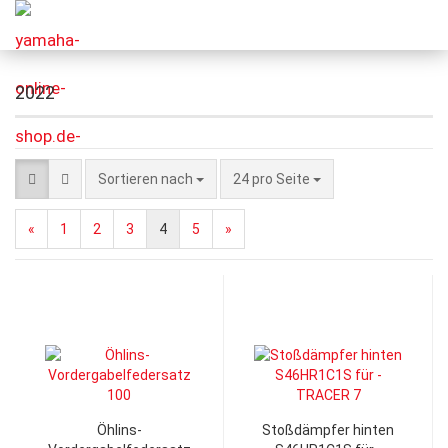
2022
Sortieren nach
24 pro Seite
«
1
2
3
4
5
»
Öhlins-
Stoßdämpfer hinten