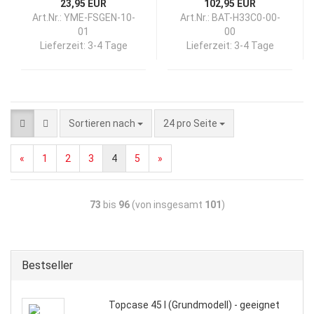
23,95 EUR
102,95 EUR
Art.Nr.: YME-FSGEN-10-
Art.Nr.: BAT-H33C0-00-
01
00
Lieferzeit:
3-4 Tage
Lieferzeit:
3-4 Tage
Sortieren nach
24 pro Seite
«
1
2
3
4
5
»
73
bis
96
(von insgesamt
101
)
Bestseller
Topcase 45 l (Grundmodell) - geeignet