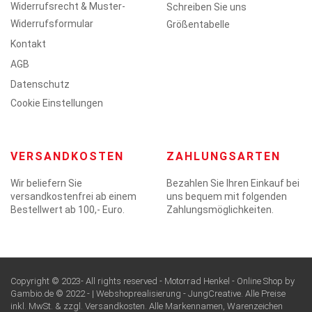
Widerrufsrecht & Muster-
Schreiben Sie uns
Widerrufsformular
Größentabelle
Kontakt
AGB
Datenschutz
Cookie Einstellungen
VERSANDKOSTEN
ZAHLUNGSARTEN
Wir beliefern Sie
Bezahlen Sie Ihren Einkauf bei
versandkostenfrei ab einem
uns bequem mit folgenden
Bestellwert ab 100,- Euro.
Zahlungsmöglichkeiten.
Copyright © 2023- All rights reserved - Motorrad Henkel - Online Shop by
Gambio.de © 2022 - | Webshoprealisierung -
JungCreative
. Alle Preise
inkl. MwSt. & zzgl. Versandkosten. Alle Markennamen, Warenzeichen