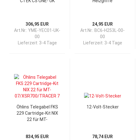
CTEK CS ONE- UK
Heizgriffe
306,95 EUR
24,95 EUR
Art.Nr.: YME-YEC01-UK-
Art.Nr.: BC6-H253L-00-
00
00
Lieferzeit:
3-4 Tage
Lieferzeit:
3-4 Tage
Öhlins Telegabel FKS
12-Volt-Stecker
229 Cartridge-Kit NIX
22 für MT-
07/XSR700/TRACER 7
834,95 EUR
78,74 EUR