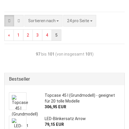
Sortieren nach
24 pro Seite
«
1
2
3
4
5
97
bis
101
(von insgesamt
101
)
Bestseller
Topcase 45 l (Grundmodell) - geeignet
für 20 tolle Modelle
306,95 EUR
LED-Blinkersatz Arrow
79,15 EUR