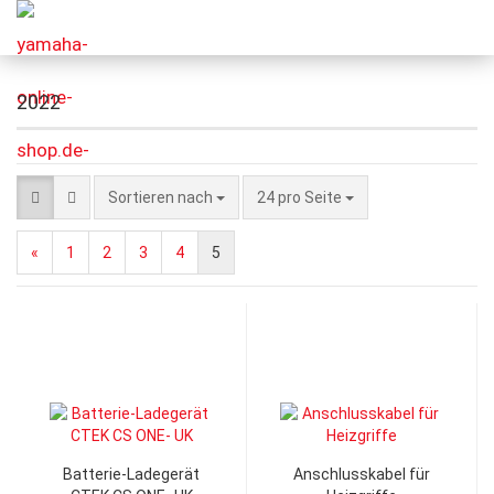
2022
Sortieren nach
24 pro Seite
«
1
2
3
4
5
Batterie-Ladegerät
Anschlusskabel für