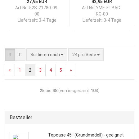
27,95 EUR
42,95 EUR
Art.Nr.: 52S-21780-09-
Art.Nr.: YME-FTBAG-
00
RG-00
Lieferzeit:
3-4 Tage
Lieferzeit:
3-4 Tage
Sortieren nach
24 pro Seite
«
1
2
3
4
5
»
25
bis
48
(von insgesamt
103
)
Bestseller
Topcase 45 l (Grundmodell) - geeignet