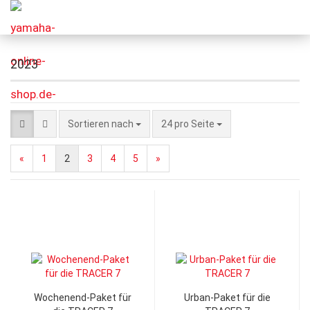
2023
Sortieren nach
24 pro Seite
«
1
2
3
4
5
»
Wochenend-Paket für
Urban-Paket für die