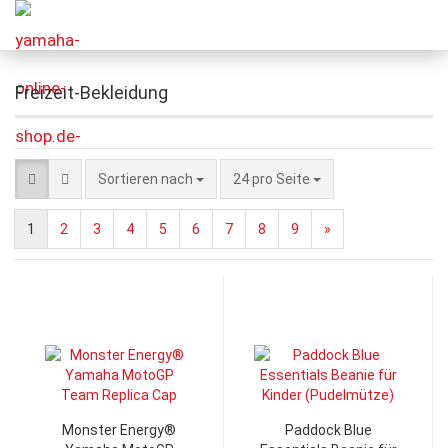
Freizeit-Bekleidung
Sortieren nach
24 pro Seite
1
2
3
4
5
6
7
8
9
»
Monster Energy®
Paddock Blue