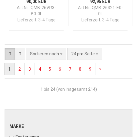
90,00 EUR
92,95 EUR
Art.Nr.: QMB-26VR3-
Art.Nr.: QMB-26321-E0-
B0-0L
0L
Lieferzeit:
3-4 Tage
Lieferzeit:
3-4 Tage
Sortieren nach
24 pro Seite
1
2
3
4
5
6
7
8
9
»
1
bis
24
(von insgesamt
214
)
MARKE