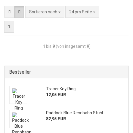
Sortieren nach
24 pro Seite
1
1
bis
9
(von insgesamt
9
)
Bestseller
Tracer Key Ring
12,05 EUR
Paddock Blue Rennbahn Stuhl
82,95 EUR