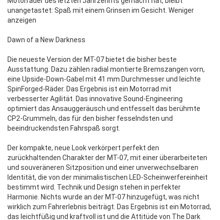
Motorräder des letzten Jahrzehnts gemacht hat, bleibt
unangetastet: Spaß mit einem Grinsen im Gesicht. Weniger
anzeigen
Dawn of a New Darkness
Die neueste Version der MT-07 bietet die bisher beste
Ausstattung. Dazu zählen radial montierte Bremszangen vorn,
eine Upside-Down-Gabel mit 41 mm Durchmesser und leichte
SpinForged-Räder. Das Ergebnis ist ein Motorrad mit
verbesserter Agilität. Das innovative Sound-Engineering
optimiert das Ansauggeräusch und entfesselt das berühmte
CP2-Grummeln, das für den bisher fesselndsten und
beeindruckendsten Fahrspaß sorgt.
Der kompakte, neue Look verkörpert perfekt den
zurückhaltenden Charakter der MT-07, mit einer überarbeiteten
und souveräneren Sitzposition und einer unverwechselbaren
Identität, die von der minimalistischen LED-Scheinwerfereinheit
bestimmt wird. Technik und Design stehen in perfekter
Harmonie. Nichts wurde an der MT-07 hinzugefügt, was nicht
wirklich zum Fahrerlebnis beiträgt. Das Ergebnis ist ein Motorrad,
das leichtfüßig und kraftvoll ist und die Attitüde von The Dark