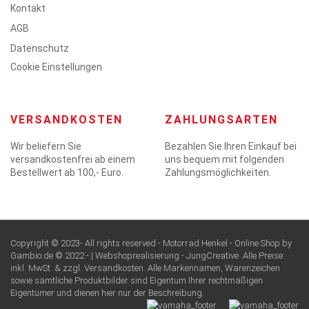
Kontakt
AGB
Datenschutz
Cookie Einstellungen
VERSANDKOSTEN
ZAHLUNGSARTEN
Wir beliefern Sie
Bezahlen Sie Ihren Einkauf bei
versandkostenfrei ab einem
uns bequem mit folgenden
Bestellwert ab 100,- Euro.
Zahlungsmöglichkeiten.
Copyright © 2023- All rights reserved - Motorrad Henkel - Online Shop by
Gambio.de © 2022 - | Webshoprealisierung -
JungCreative
. Alle Preise
inkl. MwSt. & zzgl. Versandkosten. Alle Markennamen, Warenzeichen
sowie sämtliche Produktbilder sind Eigentum Ihrer rechtmäßigen
Eigentümer und dienen hier nur der Beschreibung.