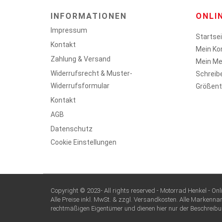
INFORMATIONEN
ONLI
Impressum
Startse
Kontakt
Mein Ko
Zahlung & Versand
Mein Me
Widerrufsrecht & Muster-
Schreib
Widerrufsformular
Größent
Kontakt
AGB
Datenschutz
Cookie Einstellungen
Copyright © 2023- All rights reserved - Motorrad Henkel - O
Alle Preise inkl. MwSt. & zzgl. Versandkosten. Alle Markenn
rechtmäßigen Eigentümer und dienen hier nur der Beschreibu