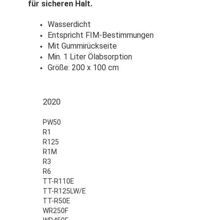
für sicheren Halt.
Wasserdicht
Entspricht FIM-Bestimmungen
Mit Gummirückseite
Min. 1 Liter Ölabsorption
Größe: 200 x 100 cm
2020
PW50
R1
R125
R1M
R3
R6
TT-R110E
TT-R125LW/E
TT-R50E
WR250F