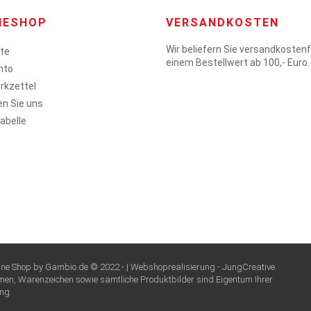
NESHOP
VERSANDKOSTEN
Wir beliefern Sie versandkostenf
ite
einem Bestellwert ab 100,- Euro.
nto
rkzettel
en Sie uns
abelle
nline Shop by Gambio.de © 2022 - | Webshoprealisierung -
JungCreative
.
amen, Warenzeichen sowie sämtliche Produktbilder sind Eigentum Ihrer
ng.