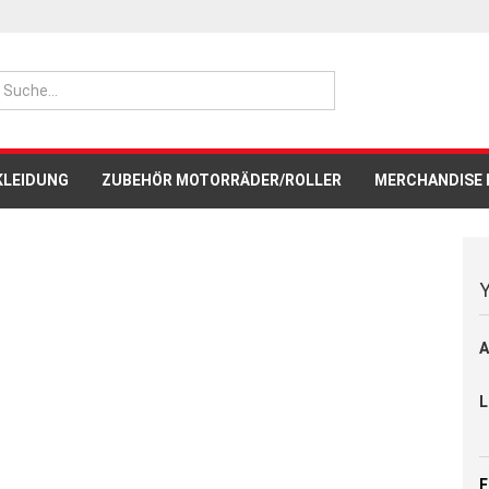
Lieferland
KLEIDUNG
ZUBEHÖR MOTORRÄDER/ROLLER
MERCHANDISE 
CESSORIES
PADDOCK BLUE
MERCHANDISE
TASCHEN /
Y
REN
YAMAHA SCHNEEFRÄSEN
YAMAHA STROMERZEUGER (
Kont
A
Pas
L
F