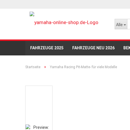
Alle
FAHRZEUGE 2025
FAHRZEUGE NEU 2026
BE
ADVENTURE
BABY / KINDER
SALES %
AC
»
Startseite
Yamaha Racing Pit-Matte- für viele Modelle
FASTER SONS
MT KOLLEKTION
YAMAHA UH