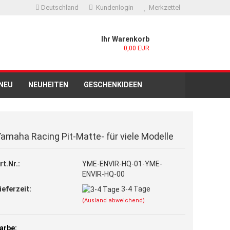
Deutschland
Kundenlogin
Merkzettel
Ihr Warenkorb
0,00 EUR
NEU
NEUHEITEN
GESCHENKIDEEN
 RUCKSACK
MOTO GP / WORLDSBK
amaha Racing Pit-Matte- für viele Modelle
GENERATOREN)
o erstellen
rt.Nr.:
YME-ENVIR-HQ-01-YME-
ENVIR-HQ-00
swort vergessen?
ieferzeit:
3-4 Tage
(Ausland abweichend)
arbe: