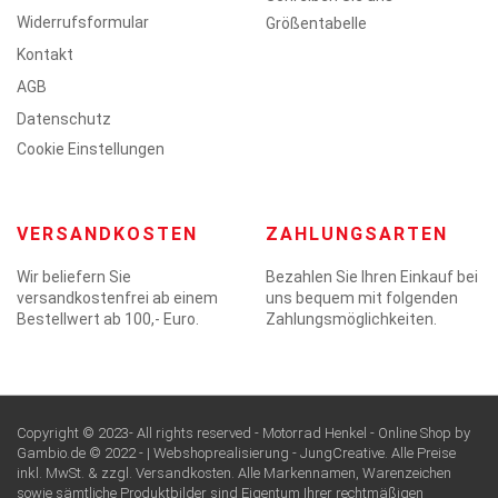
Widerrufsformular
Größentabelle
Kontakt
AGB
Datenschutz
Cookie Einstellungen
VERSANDKOSTEN
ZAHLUNGSARTEN
Wir beliefern Sie
Bezahlen Sie Ihren Einkauf bei
versandkostenfrei ab einem
uns bequem mit folgenden
Bestellwert ab 100,- Euro.
Zahlungsmöglichkeiten.
Copyright © 2023- All rights reserved - Motorrad Henkel - Online Shop by
Gambio.de © 2022 - | Webshoprealisierung -
JungCreative
. Alle Preise
inkl. MwSt. & zzgl. Versandkosten. Alle Markennamen, Warenzeichen
sowie sämtliche Produktbilder sind Eigentum Ihrer rechtmäßigen