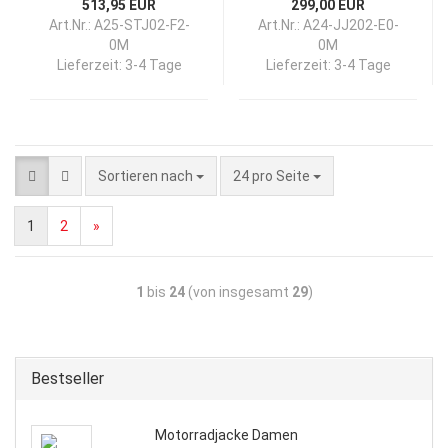
513,95 EUR
299,00 EUR
Art.Nr.: A25-STJ02-F2-
Art.Nr.: A24-JJ202-E0-
0M
0M
Lieferzeit:
3-4 Tage
Lieferzeit:
3-4 Tage
Sortieren nach
24 pro Seite
1
2
»
1
bis
24
(von insgesamt
29
)
Bestseller
Motorradjacke Damen